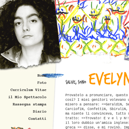
Provatelo a pronunciare, questo
così? I miei genitori volevano 
misero a pensare: <<GeraldiN, S
CarciofiN, ConfettiN, SbiruliN,
ma niente li convinceva, tutto 
tratto: <<Trovato! E v e l y N!
il loro dubbio un'amica ingles
greca >> disse, e mi rovinò. Im