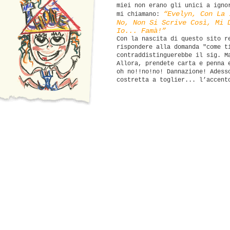
miei non erano gli unici a igno
“Evelyn, Con La 
mi chiamano:
No, Non Si Scrive Così, Mi 
Io... Famà!”
Con la nascita di questo sito r
rispondere alla domanda "come t
contraddistinguerebbe il sig. M
Allora, prendete carta e penna 
oh no!!no!no! Dannazione! Adess
costretta a toglier... l’accent